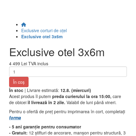
Exclusive corturi de oțel
Exclusive otel 3x6m
Exclusive otel 3x6m
4 499 Lei
TVA inclus
În coş
În stoc
| Livrare estimată:
12.8. (miercuri)
Acest produs îl putem
preda curierului la ora 15:00,
care
de obicei
îl livrează în 2 zile.
Valabil de luni până vineri.
Pentru o ofertă de preț pentru imprimarea în cort, completați
forma
- 5 ani garanție pentru consumator
- Gratuit:
12 știfturi de ancorare, manșon pentru structură, 3