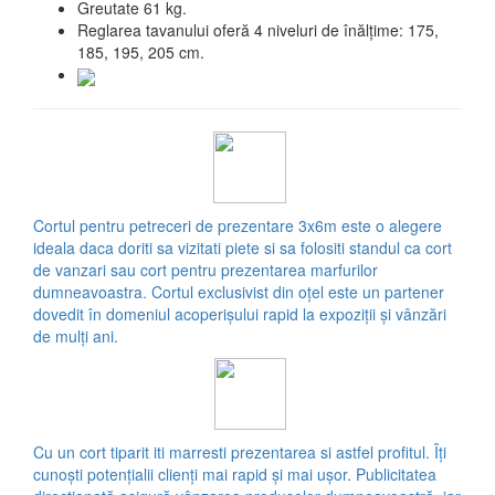
Greutate 61 kg.
Reglarea tavanului oferă 4 niveluri de înălțime: 175,
185, 195, 205 cm.
Cortul pentru petreceri de prezentare 3x6m este o alegere
ideala daca doriti sa vizitati piete si sa folositi standul ca cort
de vanzari sau cort pentru prezentarea marfurilor
dumneavoastra. Cortul exclusivist din oțel este un partener
dovedit în domeniul acoperișului rapid la expoziții și vânzări
de mulți ani.
Cu un cort tiparit iti marresti prezentarea si astfel profitul. Îți
cunoști potențialii clienți mai rapid și mai ușor. Publicitatea