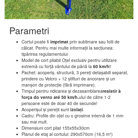
Parametri
Cortul poate fi
imprimat
prin sublimare sau folii de
călcat. Pentru mai multe informații la secțiunea:
tipărirea regulamentului
Model de cort pliabil Oțel exclusiv pentru utilizare
extremă cu forță vântului de până la
60 km/h!
Pachet: acoperiș, structură, 3 pereți detașabili separat,
prindere cu Velcro + 12 știfturi de ancorare și un
manșon de protecție (fără imprimare).
Timpul pentru ridicarea și dezasamblarea
resistir à
força do vento até 50 km/h.
ului de către 1-2
persoane este de doar 40 de secunde!
Acoperișul și pereții sunt
izolați
.
Cadru: Profile din oțel cu o grosime internă de 1 mm
sau mai mult.
Dimensiuni cort pliat 155x55x30cm
Planul de etaj al cortului: 290x570cm (16,5 m²)