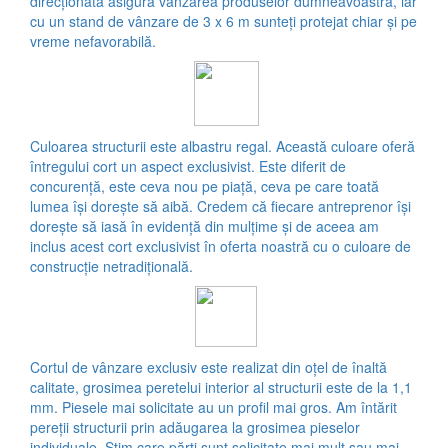
direcționată asigură vânzarea produselor dumneavoastră, iar
cu un stand de vânzare de 3 x 6 m sunteți protejat chiar și pe
vreme nefavorabilă.
Culoarea structurii este albastru regal. Această culoare oferă
întregului cort un aspect exclusivist. Este diferit de
concurență, este ceva nou pe piață, ceva pe care toată
lumea își dorește să aibă. Credem că fiecare antreprenor își
dorește să iasă în evidență din mulțime și de aceea am
inclus acest cort exclusivist în oferta noastră cu o culoare de
construcție netradițională.
Cortul de vânzare exclusiv este realizat din oțel de înaltă
calitate, grosimea peretelui interior al structurii este de la 1,1
mm. Piesele mai solicitate au un profil mai gros. Am întărit
pereții structurii prin adăugarea la grosimea pieselor
individuale. Știm care părți sunt solicitate mai mult sau mai