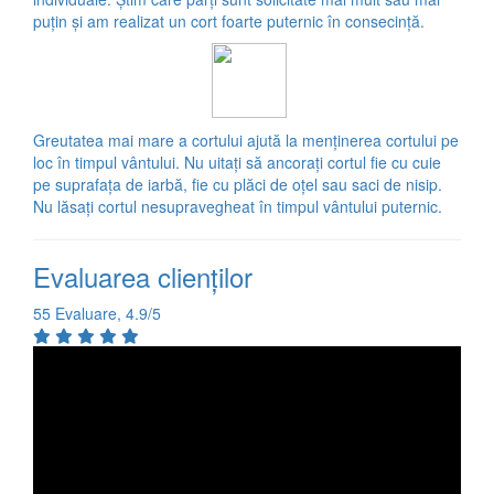
puțin și am realizat un cort foarte puternic în consecință.
Greutatea mai mare a cortului ajută la menținerea cortului pe
loc în timpul vântului. Nu uitați să ancorați cortul fie cu cuie
pe suprafața de iarbă, fie cu plăci de oțel sau saci de nisip.
Nu lăsați cortul nesupravegheat în timpul vântului puternic.
Evaluarea clienţilor
55 Evaluare, 4.9/5