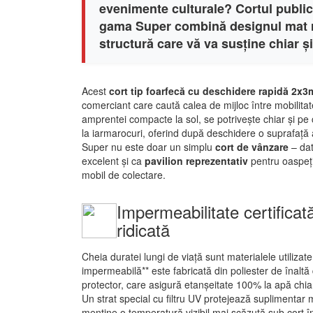
evenimente culturale? Cortul publi
gama Super combină designul mat r
structură care vă va susține chiar și 
Acest
cort tip foarfecă cu deschidere rapidă 2x3
comerciant care caută calea de mijloc între mobilitate 
amprentei compacte la sol, se potrivește chiar și pe
la iarmarocuri, oferind după deschidere o suprafață
Super nu este doar un simplu
cort de vânzare
– dat
excelent și ca
pavilion reprezentativ
pentru oaspeți
mobil de colectare.
Impermeabilitate certificat
ridicată
Cheia duratei lungi de viață sunt materialele utilizat
impermeabilă** este fabricată din poliester de înaltă d
protector, care asigură etanșeitate 100% la apă chiar 
Un strat special cu filtru UV protejează suplimentar m
menține o temperatură vizibil mai scăzută sub cort în 