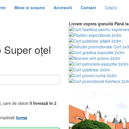
nte
Mese si scaune
Accesorii
Contact
Coş
(0)
Livrare expres gratuită
Până la
o Super oțel
,
care de obicei
îl livrează în 2
ompletați
forma