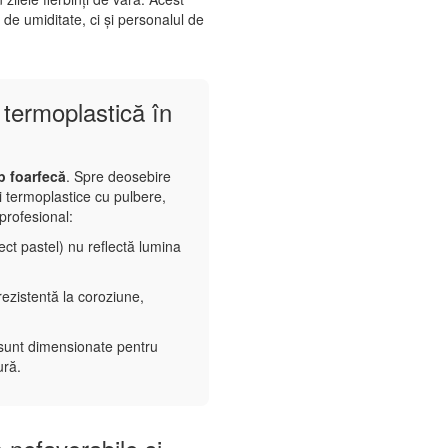
de umiditate, ci și personalul de
termoplastică în
ip foarfecă
. Spre deosebire
ii termoplastice cu pulbere,
profesional:
ect pastel) nu reflectă lumina
ezistentă la coroziune,
e sunt dimensionate pentru
ură.