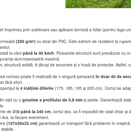
r!
Imprimeu prin sublimare sau aplicare termică a foliei (pentru logo-uri 
ermeabil
(350 g/m²)
cu strat din PVC. Este extrem de rezistent la rupere
arelui.
zistă la vânt
până la 40 km/h
. Picioarele structurii sunt prevăzute cu ori
 siguranța dumneavoastră maximă.
ni, structură solidă, 8 țăruși de ancorare și o husă de protecție. Astfel,
a cortului poate fi realizată de o singură persoană
în doar 40 de se
t fără efort.
coperișul la
4 înălțimi diferite
(175, 185, 195 și 205 cm). Cortul se adap
in oțel cu o
grosime a profilului de 0,8 mm
și peste. Garantează stabi
te.
ante de
310 până la 340 cm
, cortul dvs. va fi imposibil de ratat chiar 
ui dvs. la fiecare eveniment.
iere
(157x30x22 cm)
garantează un transport fără probleme în mașină
 stabile.