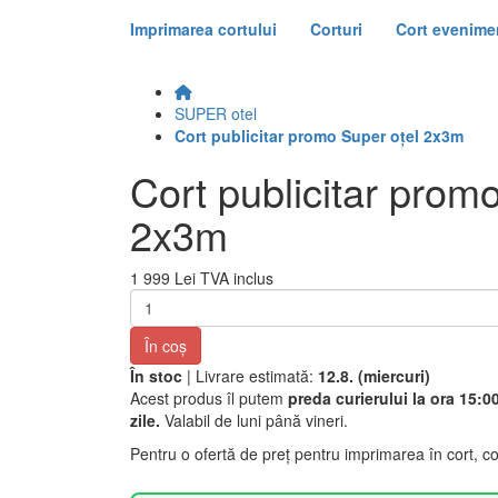
Imprimarea cortului
Corturi
Cort evenime
SUPER otel
Cort publicitar promo Super oțel 2x3m
Cort publicitar prom
2x3m
1 999 Lei
TVA inclus
În coş
În stoc
| Livrare estimată:
12.8. (miercuri)
Acest produs îl putem
preda curierului la ora 15:00
zile.
Valabil de luni până vineri.
Pentru o ofertă de preț pentru imprimarea în cort, c