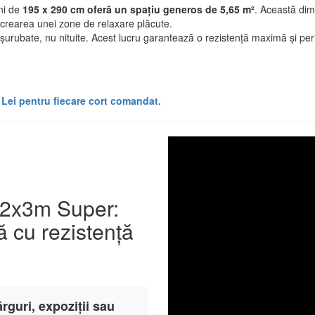
ni de
195 x 290 cm oferă un spațiu generos de 5,65 m²
. Această dim
u crearea unei zone de relaxare plăcute.
șurubate, nu nituite. Acest lucru garantează o rezistență maximă și perm
 Lei pentru fiecare cort comandat.
o 2x3m Super:
 cu rezistență
rguri, expoziții sau