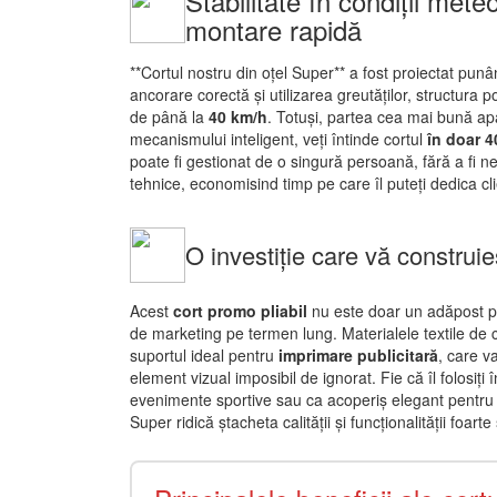
Stabilitate în condiții mete
montare rapidă
**Cortul nostru din oțel Super** a fost proiectat pun
ancorare corectă și utilizarea greutăților, structura p
de până la
40 km/h
. Totuși, partea cea mai bună ap
mecanismului inteligent, veți întinde cortul
în doar 
poate fi gestionat de o singură persoană, fără a fi ne
tehnice, economisind timp pe care îl puteți dedica c
O investiție care vă construi
Acest
cort promo pliabil
nu este doar un adăpost pe
de marketing pe termen lung. Materialele textile de 
suportul ideal pentru
imprimare publicitară
, care v
element vizual imposibil de ignorat. Fie că îl folosiți 
evenimente sportive sau ca acoperiș elegant pentru 
Super ridică ștacheta calității și funcționalității foarte