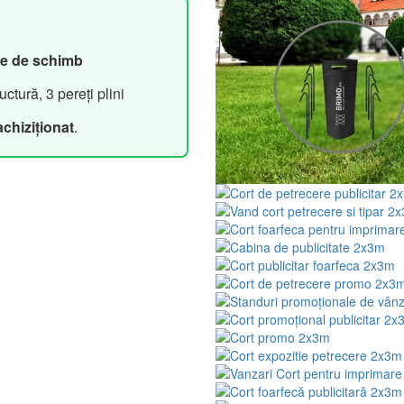
se de schimb
ctură, 3 pereți plini
achiziționat
.