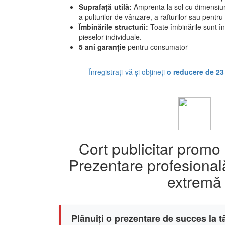
Suprafață utilă:
Amprenta la sol cu dimensiu
a pulturilor de vânzare, a rafturilor sau pentr
Îmbinările structurii:
Toate îmbinările sunt în
pieselor individuale.
5 ani garanție
pentru consumator
Înregistrați-vă și obțineți
o reducere de 23
Cort publicitar prom
Prezentare profesională
extremă
Plănuiți o prezentare de succes la tâ