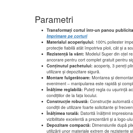
Parametri
Transformați cortul într-un panou publicita
Imprimare pe corturi
Materialul acoperișului:
100% poliester imp
protecție fiabilă atât împotriva ploii, cât și a so
Rezistență la vânt:
Modelul Super din oțel re
ancorare pentru cort complet gratuit pentru
Conținutul pachetului:
acoperiș, 3 pereți pli
utilizare și depozitare sigură.
Montare fulgerătoare:
Montarea și demontare
eveniment – manipularea este rapidă și comple
Înălțime reglabilă:
Puteți regla cu ușurință a
condițiilor de la fața locului.
Construcție robustă:
Construcție automată d
condiții de utilizare foarte solicitante și frecven
Înălțimea totală:
Datorită înălțimii impresion
vizibilitate excelentă a prezentării și a logo-ul
Depozitare compactă:
Dimensiunile după pl
utilizării unor materiale extrem de rezistente și