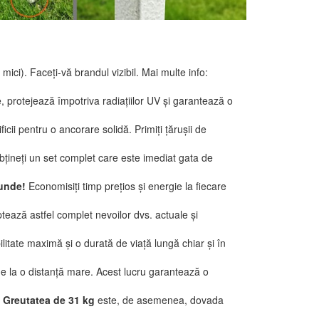
mici). Faceți-vă brandul vizibil. Mai multe info:
, protejează împotriva radiațiilor UV și garantează o
ficii pentru o ancorare solidă. Primiți țărușii de
 obțineți un set complet care este imediat gata de
cunde!
Economisiți timp prețios și energie la fiecare
tează astfel complet nevoilor dvs. actuale și
litate maximă și o durată de viață lungă chiar și în
și de la o distanță mare. Acest lucru garantează o
.
Greutatea de 31 kg
este, de asemenea, dovada