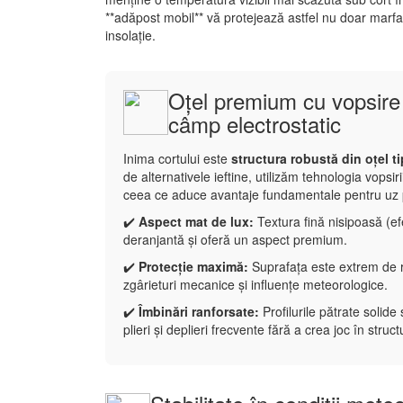
**adăpost mobil** vă protejează astfel nu doar marfa 
insolație.
Oțel premium cu vopsire 
câmp electrostatic
Inima cortului este
structura robustă din oțel t
de alternativele ieftine, utilizăm tehnologia vopsir
ceea ce aduce avantaje fundamentale pentru uz 
✔️
Aspect mat de lux:
Textura fină nisipoasă (ef
deranjantă și oferă un aspect premium.
✔️
Protecție maximă:
Suprafața este extrem de r
zgârieturi mecanice și influențe meteorologice.
✔️
Îmbinări ranforsate:
Profilurile pătrate solid
plieri și deplieri frecvente fără a crea joc în struct