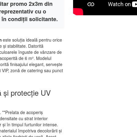
citar promo 2x3m din
eprezentativ cu o
în condiții solicitante.
m
este soluția ideală pentru orice
și stabilitate. Datorită
 culoarele înguste de vânzare de
 acoperită de 6 m². Modelul
orită finisajului elegant, servește
 VIP, zonă de catering sau punct
ă și protecție UV
e. **Prelata de acoperiș
ensitate cu strat interior
și în timpul furtunilor intense.
aterialul împotriva decolorării și
zilele fierbinți de vară. Acest