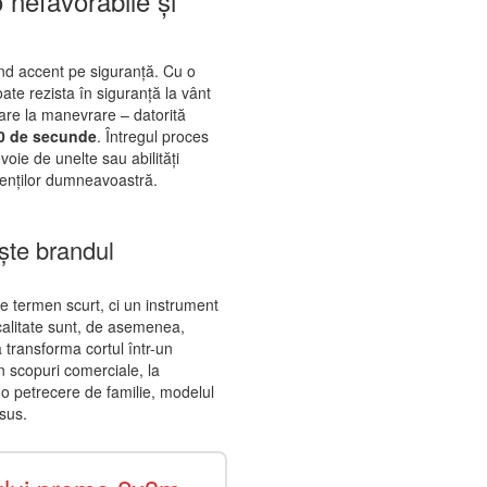
o nefavorabile și
ând accent pe siguranță. Cu o
oate rezista în siguranță la vânt
are la manevrare – datorită
40 de secunde
. Întregul proces
voie de unelte sau abilități
lienților dumneavoastră.
ește brandul
 termen scurt, ci un instrument
calitate sunt, de asemenea,
a transforma cortul într-un
în scopuri comerciale, la
o petrecere de familie, modelul
 sus.