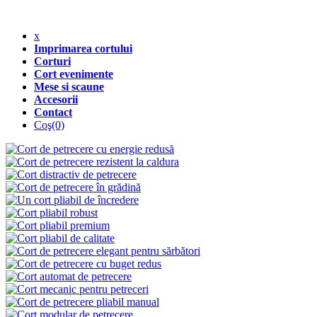
x
Imprimarea cortului
Corturi
Cort evenimente
Mese si scaune
Accesorii
Contact
Coş
(0)