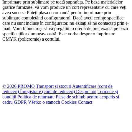
Imprimare prin sublimare pe toată suprafața. Pe baza materialelor
grafice furnizate, vă vom produce un cort reprezentativ cu care veți
avea succes! Puteți plasa o comandă pentru imprimare prin
sublimare completând configuratorul. Dacă aveți cerințe specifice
care nu sunt incluse în configurator, nu ezitați să ne contactați prin e-
mail. Vom fi bucuroși să vă pregătim o ofertă de preț exactă pe baza
specificațiilor dumneavoastră. Este vorba despre o imprimare
CMYK (policromie) a cortului.
© 2026 PROMO
Transport și stocuri
Autentificare (cont de
reduceri)
Înregistrare (cont de reduceri)
Despre noi
Termene și
condiții
Politica de returnare
Piese de schimb pentru acoperiș și
cadru
GDPR
Všetko o stanoch
Cookies
Contact